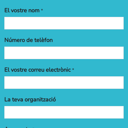
El vostre nom
*
Número de telèfon
El vostre correu electrònic
*
La teva organització