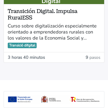
Transición Digital. Impulsa
RuralESS
Curso sobre digitalización especialmente
orientado a emprendedoras rurales con
los valores de la Economia Social y
Solidaria, consta de 8 videos y las
Transició difgital
diapositivas expuestas, la duración de
Objetivos y contenidos del curso
cada video es de entre 20 y 30 minutos.
3 horas 40 minutos
9
pasos
Emprender desde la Economía Social y
Solidaria (ESS)
Soberanía tecnológica y software libre
Herramientas de gestión interna
Herramientas de comunicación
Metodologías ágiles para
emprendedoras rurales
Metodologías y herramientas de
productividad