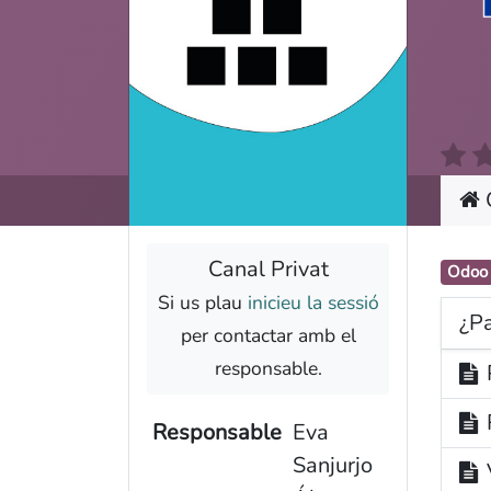
Coopdevs SCCL
Oficina a Coòpolis (Can Batlló)
Canal Privat
Odoo
C/Constitució 19-25. Bloc 4
Si us plau
inicieu la sessió
¿Pa
Barcelona
per contactar amb el
responsable.
Responsable
Eva
Sanjurjo