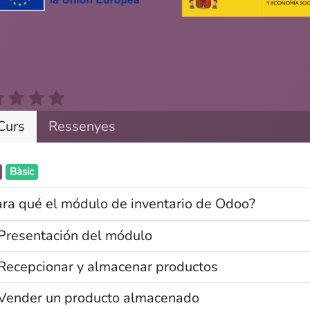
Curs
Ressenyes
Tr
Qui som
H
Nostres serveis
Bàsic
Gi
Blog
Av
ra qué el módulo de inventario de Odoo?
Po
Presentación del módulo
Aquest lloc web té la llicencia
CC BY-NC-SA 4.0
Recepcionar y almacenar productos
Vender un producto almacenado