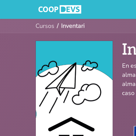
Inici
Serveis
Cursos
Inventari
I
En e
alma
alma
caso 