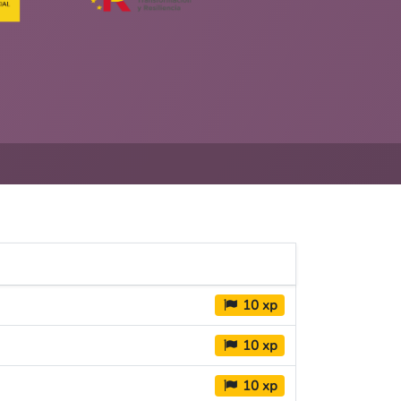
eballa amb nosaltres
andbook
tlab
is legal
lítica de privacitat
10 xp
10 xp
10 xp