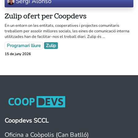
Sergi Alonso
Zulip ofert per Coopdevs
En un entorn on les entitats, cooperatives i projectes comunitaris
treballem per assolir millores socials, les eines de comunicació interna
utilitzades han de facilitar-nos el treball diari. Zulip és ...
Programari lliure
Zulip
15 de juny 2026
Coopdevs SCCL
Oficina a Coòpolis (Can Batlló)