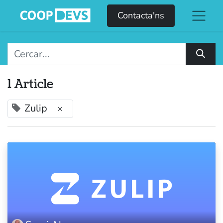
Contacta'ns
1 Article
Zulip
×