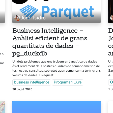
Jordi Isidro
Business Intelligence –
D
Anàlisi eficient de grans
J
quantitats de dades –
c
Tr
pg_duckdb
a
t o
Qui som
H
Un dels problemes que ens trobem en l’analítica de dades
Una
Nostres serveis
uma
Gi
és el rendiment dels nostres quadres de comandament o de
exp
Blog
les nostres consultes, sobretot quan comencem a tenir grans
San
Av
volums de dades. En aquest...
AEO
business intelligence
Programari lliure
O
Po
Aquest lloc web té la llicencia
30 de jul. 2026
1 d
CC BY-NC-SA 4.0