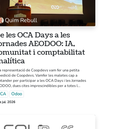
Quim Rebull
e les OCA Days a les
ornades AEODOO: IA,
omunitat i comptabilitat
eballa amb nosaltres
nalítica
andbook
 representació de Coopdevs vam fer una petita
tlab
edició de Coopdevs. Vamfer les maletes cap a
tander per participar a les OCA Days i les Jornades
is legal
DOO, dues cites imprescindibles per a totes l...
CA
Odoo
lítica de privacitat
e jul. 2026