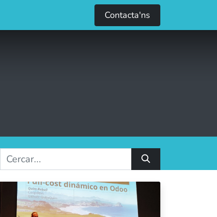
0
e
Contacta'ns