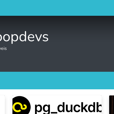
Qui som
Blog
Esdeveniments
Cursos
Contact
oopdevs
veis