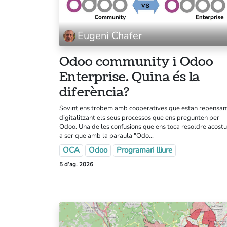
Eugeni Chafer
Odoo community i Odoo
Enterprise. Quina és la
diferència?
Coopdevs SCCL
Sovint ens trobem amb cooperatives que estan repensan
digitalitzant els seus processos que ens pregunten per
Oficina a Coòpolis (Can Batlló)
Odoo. Una de les confusions que ens toca resoldre acost
a ser que amb la paraula "Odo...
C/Constitució 19-25. Bloc 4
OCA
Odoo
Programari lliure
Barcelona
5 d’ag. 2026